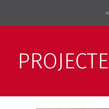
H
PROJECT