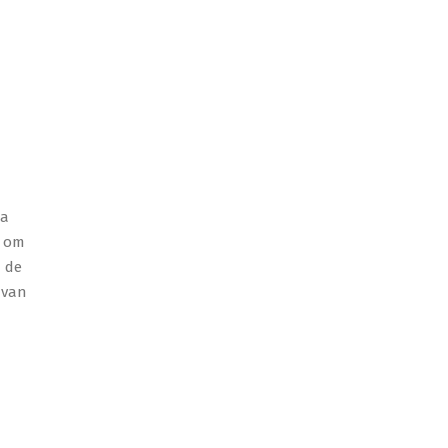
na
n om
 de
 van